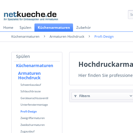
Home
Spülen
Küchenarmaturen
Zubehör
Küchenarmaturen
Armaturen Hochdruck
Profi-Design
Spülen
Hochdruckarmat
Küchenarmaturen
Armaturen
Hier finden Sie profession
Hochdruck
Schwenkauslauf
Schlauchbrause
Filtern
Geräteanschlussventil
Unterfenstermontage
Profi-Design
Zweigriffarmaturen
Zweilocharmaturen
Zugauslauf